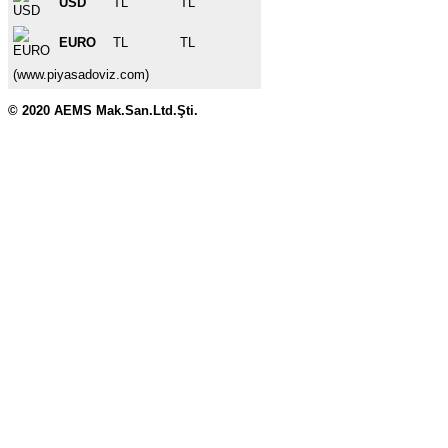
USD
TL
TL
EURO
TL
TL
(www.piyasadoviz.com)
© 2020 AEMS Mak.San.Ltd.Şti.