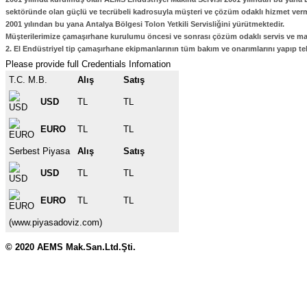
sektöründe olan güçlü ve tecrübeli kadrosuyla müşteri ve çözüm odaklı hizmet verm
2001 yılından bu yana Antalya Bölgesi Tolon Yetkili Servisliğini yürütmektedir.
Müşterilerimize çamaşırhane kurulumu öncesi ve sonrası çözüm odaklı servis ve ma
2. El Endüstriyel tip çamaşırhane ekipmanlarının tüm bakım ve onarımlarını yapıp te
Please provide full Credentials Infomation
T.C. M.B.
Alış
Satış
USD
TL
TL
EURO
TL
TL
Serbest Piyasa
Alış
Satış
USD
TL
TL
EURO
TL
TL
(www.piyasadoviz.com)
© 2020 AEMS Mak.San.Ltd.Şti.