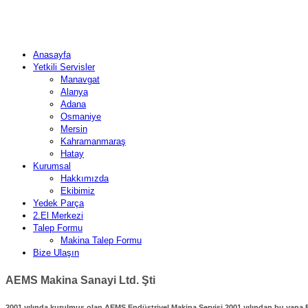
Anasayfa
Yetkili Servisler
Manavgat
Alanya
Adana
Osmaniye
Mersin
Kahramanmaraş
Hatay
Kurumsal
Hakkımızda
Ekibimiz
Yedek Parça
2.El Merkezi
Talep Formu
Makina Talep Formu
Bize Ulaşın
AEMS Makina Sanayi Ltd. Şti
2001 yılında kurulmuş olan AEMS Endüstriyel Makina Servisi 2001 yılından bu yana